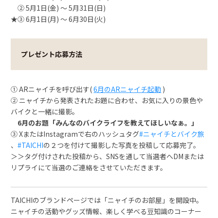
② 5月1日(金) ～ 5月31日(日)
★③ 6月1日(月) ～ 6月30日(火)
プレゼント応募方法
① ARニャイチを呼び出す(
6月のARニャイチ起動
)
② ニャイチから発表されたお題に合わせ、お気に入りの景色や
バイクと一緒に撮影。
6月のお題「みんなのバイクライフを教えてほしいなぁ。」
③ XまたはInstagramで右のハッシュタグ
#ニャイチとバイク旅
、
#TAICHI
の２つを付けて撮影した写真を投稿して応募完了。
＞＞タグ付けされた投稿から、SNSを通して当選者へDMまたは
リプライにて当選のご連絡をさせていただきます。
TAICHIのブランドページでは「ニャイチのお部屋」を開設中。
ニャイチの活動やグッズ情報、楽しく学べる豆知識のコーナー