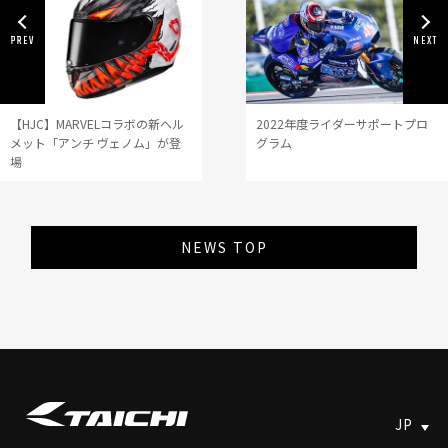
【HJC】MARVELコラボの新ヘル
2022年度ライダーサポートプロ
メット「アンチ ヴェノム」が登
グラム
場
NEWS TOP
JP