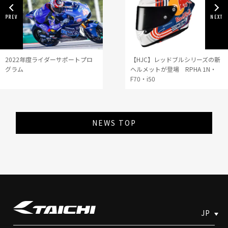
2022年度ライダーサポートプロ
【HJC】レッドブルシリーズの新
グラム
ヘルメットが登場 RPHA 1N・
F70・i50
NEWS TOP
JP