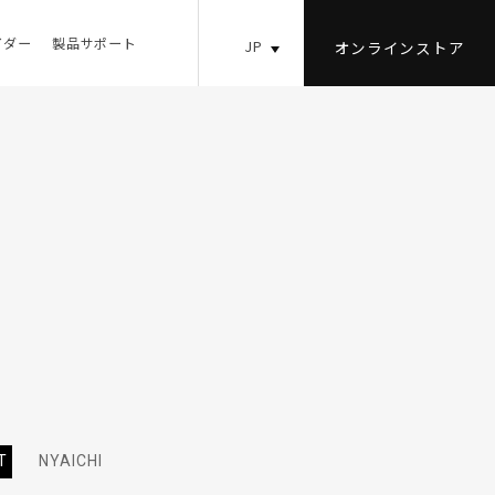
イダー
製品サポート
JP
オンライン
ストア
T
NYAICHI