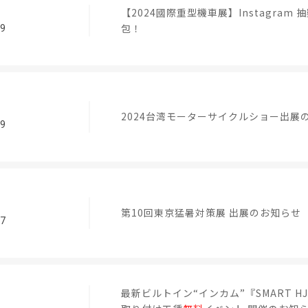
【2024國際重型機車展】Instagram
包！
19
2024台湾モーターサイクルショー出展
19
第10回東京猛暑対策展 出展のお知らせ
17
最新ビルトイン“インカム”『SMART H