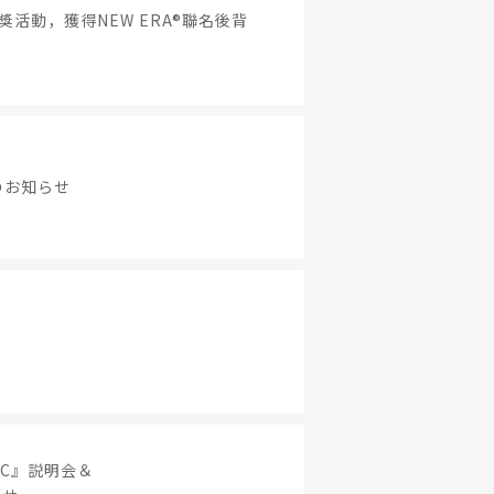
 抽獎活動，獲得NEW ERA®聯名後背
のお知らせ
JC』説明会＆