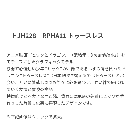
HJH228｜RPHA11 トゥースレス
アニメ映画『ヒックとドラゴン』（配給元：DreamWorks）を
モチーフにしたグラフィックモデル。
ひ弱で心優しい少年 “ヒック” が、敵であるはずの傷を負ったド
ラゴン “トゥースレス”（日本語吹き替え版ではトゥース）と出
会い、互いに警戒しつつも徐々に心を通わせ、強い絆で結ばれ
ていく友情と冒険の物語。
特徴的である大きな目と鱗、背面には尻尾の先端にヒックが手
作りした片翼も忠実に再現したデザインです。
※下記画像はクリックで拡大。